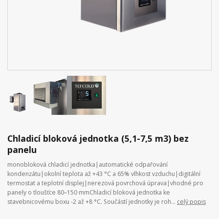
Chladicí bloková jednotka (5,1-7,5 m3) bez
panelu
monobloková chladicí jednotka|automatické odpařování
kondenzátu|okolní teplota až +43 °C a 65% vlhkost vzduchu|digitální
termostat a teplotní displej|nerezová povrchová úprava|vhodné pro
panely o tloušťce 80–150 mmChladicí bloková jednotka ke
stavebnicovému boxu -2 až +8 °C. Součástí jednotky je roh...
celý popis