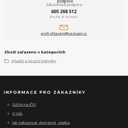
Zákaznická podpora
605 268 512
(Po-Pá, 8-16 hod.)
profi-chlazeni@seznam.cz
Zboží zařazeno v kategoriích
chladící a mrazící jednotky
INFORMACE PRO ZÁKAZNÍKY
SLEVA na IČO!
O nás
Jak nakupovat, dopravné , platba