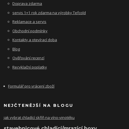
Doprava zdarma
servis 1+1 rok zdarma na výrobky Tefcold
Reklamace a servis
Obchodní podmínky
Kontakty a otevírací doba
Blog
Ověřování recenzí
Recyklační poplatky
Formulář pro vrácení zboží
NEJČTENĚJŠÍ NA BLOGU
jak vybrat chladící skříň na víno-vinotéku
stavebnicové chladící/mrazící boxy