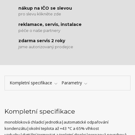
nákup na IČO se slevou
pro slevu klikněte zde
reklamace, servis, instalace
péče o naše partnery
zdarma servis 2 roky
jsme autorizovaný prodejce
Kompletní specifikace
Parametry
Kompletní specifikace
monobloková chladicí jednotka|automatické odpařování
kondenzátu|okolní teplota až +43 °C a 65% vlhkost
vzduchu|digitální termostat a teplotní displej|nerezová povrchová