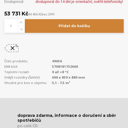
Dostupnost
dostupnost do 14 dní je orientační, ověřit telefonicky!
53 731 Kč
44 406 Kč
bez DPH
Přidat do košíku
Číslo produktu:
49656
EAN kód:
5708181732660
Teplotní rozsah:
0 až +8 °C
Vnější rozměry (ŠxHxV):
600 x 859 x 880 mm
Vhodné pro box o objemu:
5,1 - 7,5 m³
doprava zdarma, informace o doručení a sběr
spotřebičů
po celé ČR