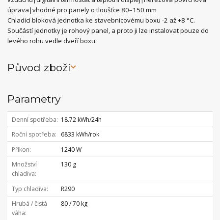
úprava|vhodné pro panely o tloušťce 80–150 mm
Chladicí bloková jednotka ke stavebnicovému boxu -2 až +8 °C.
Součástí jednotky je rohový panel, a proto ji lze instalovat pouze do
levého rohu vedle dveří boxu.
Původ zboží
Parametry
Denní spotřeba
18.72 kWh/24h
Roční spotřeba
6833 kWh/rok
Příkon
1240 W
Množství
130 g
chladiva
Typ chladiva
R290
Hrubá / čistá
80 / 70 kg
váha