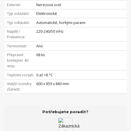
Exteriér
Nerezová ocel
Typ ovládání
Elektronické
Typ odtávání
Automatické, horkými parami
Napětí /
220-240/50 V/Hz
Frekvence
Termometr
Ano
Přepravní
68 ks
kontejner 40
stop
Teplotní rozsah
0 až +8 °C
Vnější rozměry
600 x 859 x 880 mm
(ŠxHxV)
Potřebujete poradit?