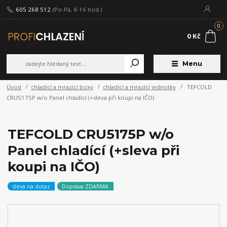
605 268 512
(Po-Pá, 8-16 hod.)
0
0 Kč
Menu
Úvod
chladící a mrazící boxy
chladící a mrazící jednotky
TEFCOLD
CRU5175P w/o Panel chladící (+sleva při koupi na IČO)
TEFCOLD CRU5175P w/o
Panel chladící (+sleva při
koupi na IČO)
sleva na dotaz
Doprava ZDARMA