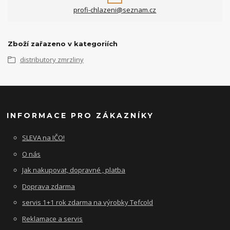
profi-chlazeni@seznam.cz
Zboží zařazeno v kategoriích
distributory zmrzliny
INFORMACE PRO ZÁKAZNÍKY
SLEVA na IČO!
O nás
Jak nakupovat, dopravné , platba
Doprava zdarma
servis 1+1 rok zdarma na výrobky Tefcold
Reklamace a servis