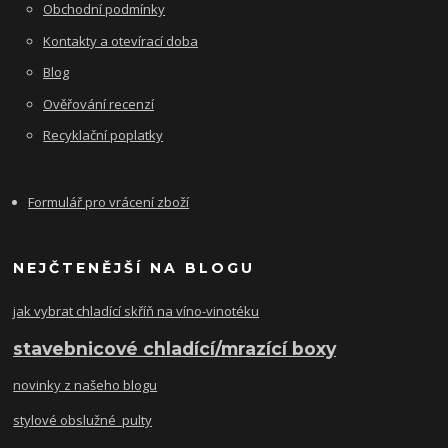
Obchodní podmínky
Kontakty a otevírací doba
Blog
Ověřování recenzí
Recyklační poplatky
Formulář pro vrácení zboží
NEJČTENĚJŠÍ NA BLOGU
jak vybrat chladící skříň na víno-vinotéku
stavebnicové chladící/mrazící boxy
novinky z našeho blogu
stylové obslužné pulty