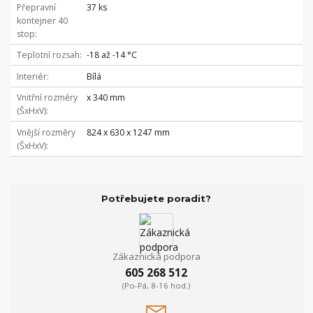
Přepravní
37 ks
kontejner 40
stop
Teplotní rozsah
-18 až -14 °C
Interiér
Bílá
Vnitřní rozměry
x 340 mm
(ŠxHxV)
Vnější rozměry
824 x 630 x 1247 mm
(ŠxHxV)
Potřebujete poradit?
Zákaznická podpora
605 268 512
(Po-Pá, 8-16 hod.)