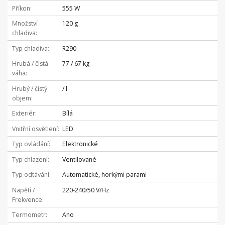
Příkon
555 W
Množství
120 g
chladiva
Typ chladiva
R290
Hrubá / čistá
77 / 67 kg
váha
Hrubý / čistý
/ l
objem
Exteriér
Bílá
Vnitřní osvětlení
LED
Typ ovládání
Elektronické
Typ chlazení
Ventilované
Typ odtávání
Automatické, horkými parami
Napětí /
220-240/50 V/Hz
Frekvence
Termometr
Ano