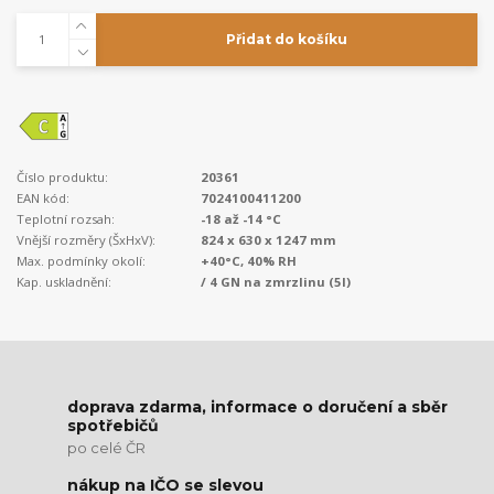
Přidat do košíku
Číslo produktu:
20361
EAN kód:
7024100411200
Teplotní rozsah:
-18 až -14 °C
Vnější rozměry (ŠxHxV):
824 x 630 x 1247 mm
Max. podmínky okolí:
+40°C, 40% RH
Kap. uskladnění:
/ 4 GN na zmrzlinu (5l)
doprava zdarma, informace o doručení a sběr
spotřebičů
po celé ČR
nákup na IČO se slevou