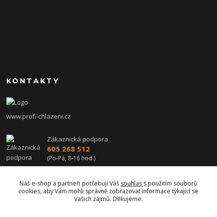
KONTAKTY
www.profi-chlazeni.cz
Zákaznická podpora
605 268 512
(Po-Pá, 8-16 hod.)
profi-chlazeni@seznam.cz
Náš e-shop a partneři potřebují Váš
souhlas
s použitím souborů
cookies, aby Vám mohli správně zobrazovat informace týkající se
Vašich zájmů. Děkujeme.