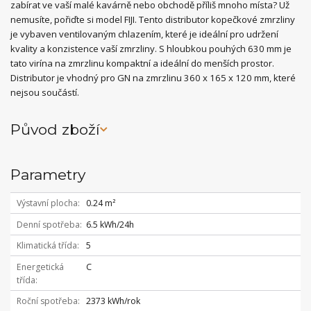
zabírat ve vaší malé kavárně nebo obchodě příliš mnoho místa? Už
nemusíte, pořiďte si model FIJI. Tento distributor kopečkové zmrzliny
je vybaven ventilovaným chlazením, které je ideální pro udržení
kvality a konzistence vaší zmrzliny. S hloubkou pouhých 630 mm je
tato virína na zmrzlinu kompaktní a ideální do menších prostor.
Distributor je vhodný pro GN na zmrzlinu 360 x 165 x 120 mm, které
nejsou součástí.
Původ zboží
Parametry
Výstavní plocha
0.24 m²
Denní spotřeba
6.5 kWh/24h
Klimatická třída
5
Energetická
C
třída
Roční spotřeba
2373 kWh/rok