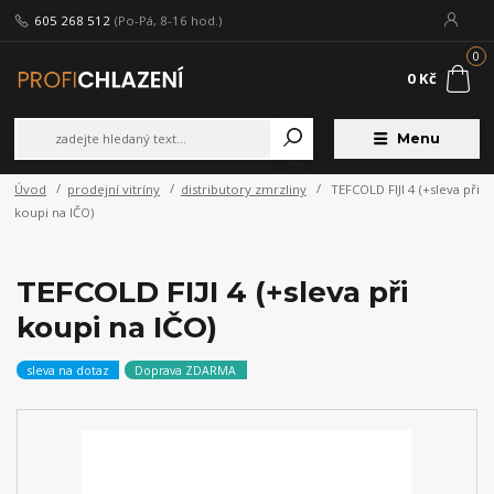
605 268 512
(Po-Pá, 8-16 hod.)
0
0 Kč
Menu
Úvod
prodejní vitríny
distributory zmrzliny
TEFCOLD FIJI 4 (+sleva při
koupi na IČO)
TEFCOLD FIJI 4 (+sleva při
koupi na IČO)
sleva na dotaz
Doprava ZDARMA