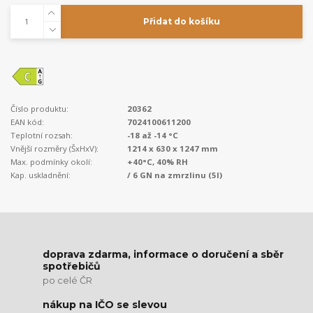
Přidat do košíku
Číslo produktu:
20362
EAN kód:
7024100611200
Teplotní rozsah:
-18 až -14 °C
Vnější rozměry (ŠxHxV):
1214 x 630 x 1247 mm
Max. podmínky okolí:
+40°C, 40% RH
Kap. uskladnění:
/ 6 GN na zmrzlinu (5l)
doprava zdarma, informace o doručení a sběr
spotřebičů
po celé ČR
nákup na IČO se slevou