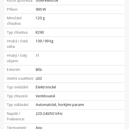
Roční spotřeba
3099 kWh/rok
Příkon
900 W
Množství
120 g
chladiva
Typ chladiva
R290
Hrubá / čistá
109 / 99 kg
váha
Hrubý / čistý
/ l
objem
Exteriér
Bílá
Vnitřní osvětlení
LED
Typ ovládání
Elektronické
Typ chlazení
Ventilované
Typ odtávání
Automatické, horkými parami
Napětí /
220-240/50 V/Hz
Frekvence
Termometr
Ano