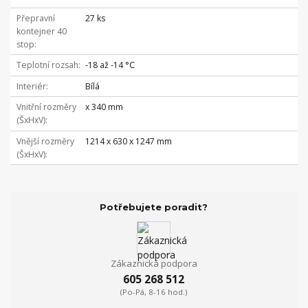
Přepravní
27 ks
kontejner 40
stop
Teplotní rozsah
-18 až -14 °C
Interiér
Bílá
Vnitřní rozměry
x 340 mm
(ŠxHxV)
Vnější rozměry
1214 x 630 x 1247 mm
(ŠxHxV)
Potřebujete poradit?
Zákaznická podpora
605 268 512
(Po-Pá, 8-16 hod.)