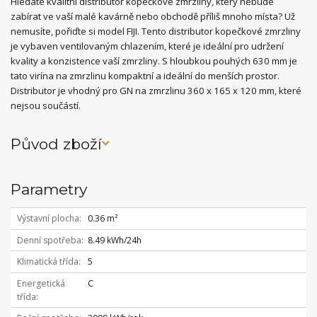
Hledáte kvalitní distributor kopečkové zmrzliny, který nebude
zabírat ve vaší malé kavárně nebo obchodě příliš mnoho místa? Už
nemusíte, pořiďte si model FIJI. Tento distributor kopečkové zmrzliny
je vybaven ventilovaným chlazením, které je ideální pro udržení
kvality a konzistence vaší zmrzliny. S hloubkou pouhých 630 mm je
tato virína na zmrzlinu kompaktní a ideální do menších prostor.
Distributor je vhodný pro GN na zmrzlinu 360 x 165 x 120 mm, které
nejsou součástí.
Původ zboží
Parametry
Výstavní plocha
0.36 m²
Denní spotřeba
8.49 kWh/24h
Klimatická třída
5
Energetická
C
třída