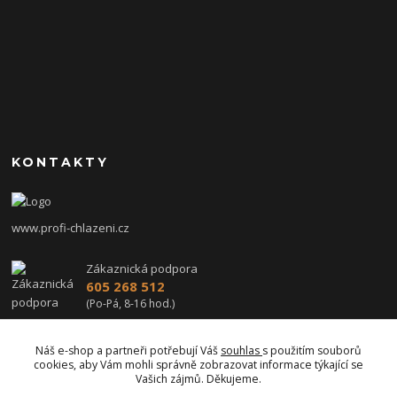
KONTAKTY
www.profi-chlazeni.cz
Zákaznická podpora
605 268 512
(Po-Pá, 8-16 hod.)
profi-chlazeni@seznam.cz
Náš e-shop a partneři potřebují Váš
souhlas
s použitím souborů
cookies, aby Vám mohli správně zobrazovat informace týkající se
Vašich zájmů. Děkujeme.