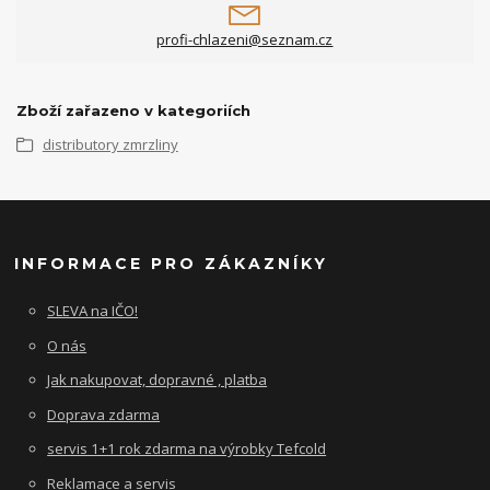
profi-chlazeni@seznam.cz
Zboží zařazeno v kategoriích
distributory zmrzliny
INFORMACE PRO ZÁKAZNÍKY
SLEVA na IČO!
O nás
Jak nakupovat, dopravné , platba
Doprava zdarma
servis 1+1 rok zdarma na výrobky Tefcold
Reklamace a servis