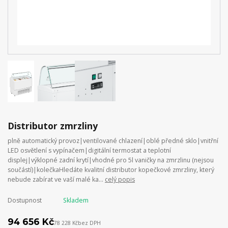
Distributor zmrzliny
plně automatický provoz|ventilované chlazení|oblé předné sklo|vnitřní
LED osvětlení s vypínačem|digitální termostat a teplotní
displej|výklopné zadní krytí|vhodné pro 5l vaničky na zmrzlinu (nejsou
součástí)|kolečkaHledáte kvalitní distributor kopečkové zmrzliny, který
nebude zabírat ve vaší malé ka...
celý popis
Dostupnost
Skladem
94 656 Kč
78 228 Kč
bez DPH