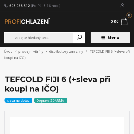
605 268 512
(Po-Pá, 8-16 hod.)
0
0 Kč
Menu
Úvod
prodejní vitríny
distributory zmrzliny
TEFCOLD FIJI 6 (+sleva při
koupi na IČO)
TEFCOLD FIJI 6 (+sleva při
koupi na IČO)
sleva na dotaz
Doprava ZDARMA