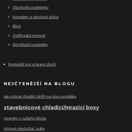
Obchodní podmínky
Kontakty a otevírací doba
Blog
Ověřování recenzí
Recyklační poplatky
Formulář pro vrácení zboží
NEJČTENĚJŠÍ NA BLOGU
jak vybrat chladící skříň na víno-vinotéku
stavebnicové chladící/mrazící boxy
novinky z našeho blogu
stylové obslužné pulty