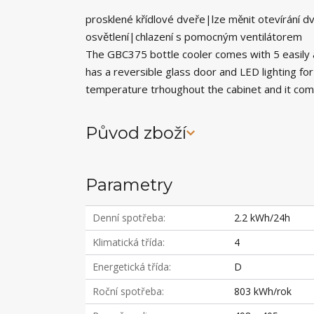
prosklené křídlové dveře|lze měnit otevírání d
osvětlení|chlazení s pomocným ventilátorem
The GBC375 bottle cooler comes with 5 easily a
has a reversible glass door and LED lighting fo
temperature trhoughout the cabinet and it com
Původ zboží
Parametry
Denní spotřeba
2.2 kWh/24h
Klimatická třída
4
Energetická třída
D
Roční spotřeba
803 kWh/rok