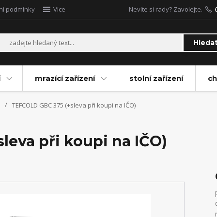
ní podmínky
Více
Nevíte si rady? Zavolejte.
Hleda
í
mrazící zařízení
stolní zařízení
ch
TEFCOLD GBC 375 (+sleva při koupi na IČO)
leva při koupi na IČO)