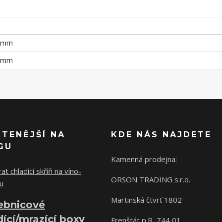
5 mm
0 mm
ČTENĚJŠÍ NA
KDE NÁS NAJDETE
GU
Kamenná prodejna:
at chladící skříň na víno-
ORSON TRADING s.r.o.
u
Martinská čtvrť 1802
ebnicové
dící/mrazící boxy
Frenštát p.R, 744 01