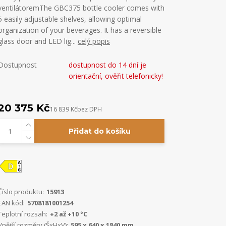
ventilátoremThe GBC375 bottle cooler comes with
5 easily adjustable shelves, allowing optimal
organization of your beverages. It has a reversible
glass door and LED lig...
celý popis
Dostupnost
dostupnost do 14 dní je
orientační, ověřit telefonicky!
20 375 Kč
16 839 Kč
bez DPH
Přidat do košíku
Číslo produktu:
15913
EAN kód:
5708181001254
Teplotní rozsah:
+2 až +10 °C
Vnější rozměry (ŠxHxV):
595 x 640 x 1840 mm