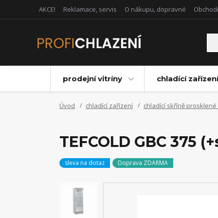
AKCE!
Reklamace, servis
O nákupu, dopravné
Obchod
prodejní vitríny
chladící zařízen
Úvod
chladící zařízení
chladící skříně prosklené
TEFCOLD GBC 375 (+s
sleva na dotaz
Doprava ZDARMA