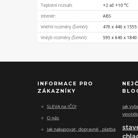
Teplotní rozsah
+2 až +10 °C
Interiér
ABS
Vnitřní rozměry (ŠxHxV)
470 x 440 x 155
Vnější rozměry (ŠxHxV)
595 x 640 x 184
INFORMACE PRO
NEJ
ZÁKAZNÍKY
BLO
SLEVA na IČO!
jak vybr
vinoték
O nás
stav
Jak nakupovat, dopravné , platba
chla