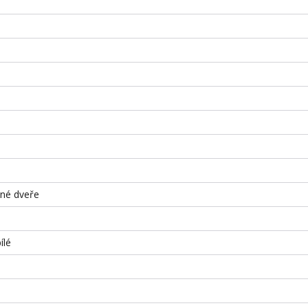
ené dveře
ílé