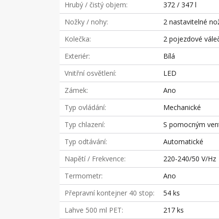
Hrubý / čistý objem
372 / 347 l
Nožky / nohy
2 nastavitelné no
Kolečka
2 pojezdové vále
Exteriér
Bílá
Vnitřní osvětlení
LED
Zámek
Ano
Typ ovládání
Mechanické
Typ chlazení
S pomocným vent
Typ odtávání
Automatické
Napětí / Frekvence
220-240/50 V/Hz
Termometr
Ano
Přepravní kontejner 40 stop
54 ks
Lahve 500 ml PET
217 ks