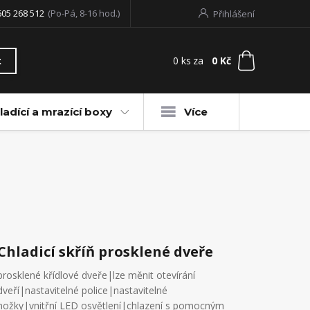
605 268 512
(Po-Pá, 8-16 hod.)
Přihlášení
0
ks
za
0 Kč
t
ladící a mrazící boxy
Více
Chladicí skříň prosklené dveře
prosklené křídlové dveře|lze měnit otevírání
dveří|nastavitelné police|nastavitelné
nožky|vnitřní LED osvětlení|chlazení s pomocným