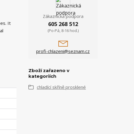
Zákaznická podpora
es. It
605 268 512
al
(Po-Pá, 8-16 hod.)
profi-chlazeni@seznam.cz
Zboží zařazeno v
kategoriích
chladící skříně prosklené