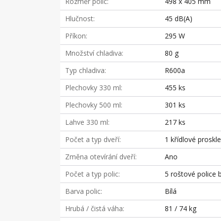
Rozměr polic
498 x 405 mm
Hlučnost
45 dB(A)
Příkon
295 W
Množství chladiva
80 g
Typ chladiva
R600a
Plechovky 330 ml
455 ks
Plechovky 500 ml
301 ks
Lahve 330 ml
217 ks
Počet a typ dveří
1 křídlové proskl
Změna otevírání dveří
Ano
Počet a typ polic
5 roštové police b
Barva polic
Bílá
Hrubá / čistá váha
81 / 74 kg