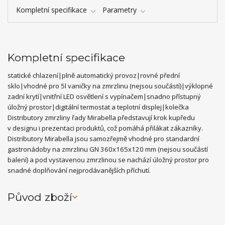
Kompletní specifikace
Parametry
Kompletní specifikace
statické chlazení|plně automatický provoz|rovné přední
sklo|vhodné pro 5l vaničky na zmrzlinu (nejsou součástí)|výklopné
zadní krytí|vnitřní LED osvětlení s vypínačem|snadno přístupný
úložný prostor|digitální termostat a teplotní displej|kolečka
Distributory zmrzliny řady Mirabella představují krok kupředu
v designu i prezentaci produktů, což pomáhá přilákat zákazníky.
Distributory Mirabella jsou samozřejmě vhodné pro standardní
gastronádoby na zmrzlinu GN 360x165x120 mm (nejsou součástí
balení) a pod vystavenou zmrzlinou se nachází úložný prostor pro
snadné doplňování nejprodávanějších příchutí.
Původ zboží