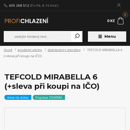
605 268 512
(Po-Pá, 8-16 hod.)
0
0 Kč
Menu
Úvod
prodejní vitríny
distributory zmrzliny
TEFCOLD MIRABELLA 6
(+sleva při koupi na IČO)
TEFCOLD MIRABELLA 6
(+sleva při koupi na IČO)
sleva na dotaz
Doprava ZDARMA