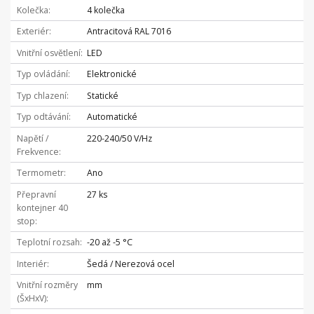
Kolečka
4 kolečka
Exteriér
Antracitová RAL 7016
Vnitřní osvětlení
LED
Typ ovládání
Elektronické
Typ chlazení
Statické
Typ odtávání
Automatické
Napětí /
220-240/50 V/Hz
Frekvence
Termometr
Ano
Přepravní
27 ks
kontejner 40
stop
Teplotní rozsah
-20 až -5 °C
Interiér
Šedá / Nerezová ocel
Vnitřní rozměry
mm
(ŠxHxV)