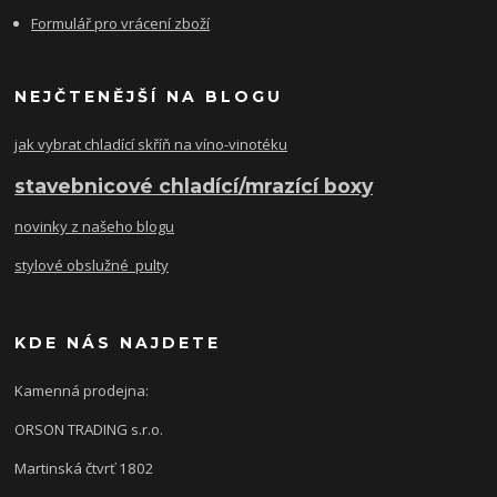
Formulář pro vrácení zboží
NEJČTENĚJŠÍ NA BLOGU
jak vybrat chladící skříň na víno-vinotéku
stavebnicové chladící/mrazící boxy
novinky z našeho blogu
stylové obslužné pulty
KDE NÁS NAJDETE
Kamenná prodejna:
ORSON TRADING s.r.o.
Martinská čtvrť 1802