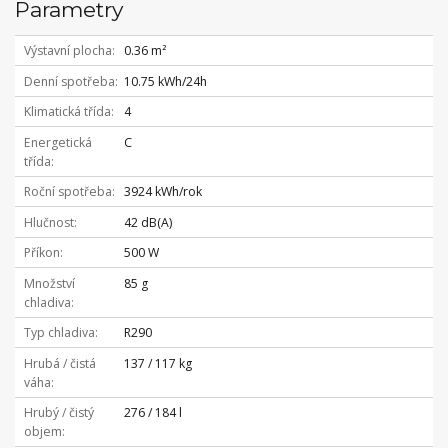
Parametry
Výstavní plocha
0.36 m²
Denní spotřeba
10.75 kWh/24h
Klimatická třída
4
Energetická
C
třída
Roční spotřeba
3924 kWh/rok
Hlučnost
42 dB(A)
Příkon
500 W
Množství
85 g
chladiva
Typ chladiva
R290
Hrubá / čistá
137 / 117 kg
váha
Hrubý / čistý
276 / 184 l
objem