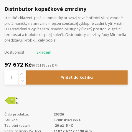
Distributor kopečkové zmrzliny
statické chlazení|plně automatický provoz|rovné přední sklo|vhodné
pro 5l vaničky na zmrzlinu (nejsou součástí)|výklopné zadní krytí|vnitřní
LED osvětlení s vypínačem|snadno přístupný úložný prostor|digitální
termostat a teplotní displej|kolečkaDistributory zmrzliny řady Mirabella
představují krok k...
celý popis
Dostupnost
Skladem
97 672 Kč
80 721 Kč
bez DPH
Přidat do košíku
Číslo produktu:
20326
EAN kód:
5708181617554
Teplotní rozsah:
-20 až -5 °C
Vnější rozměry (ŠxHxV):
1187 x 677 x 1190 mm