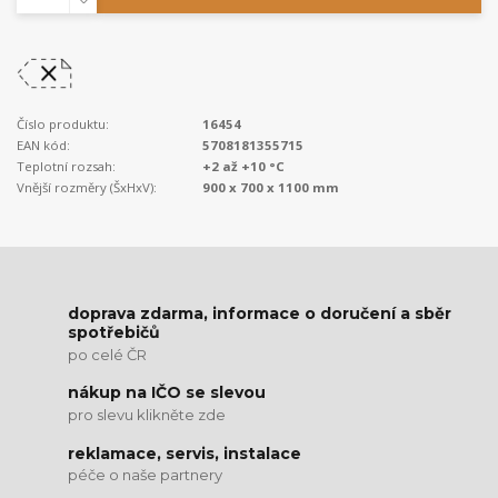
Číslo produktu:
16454
EAN kód:
5708181355715
Teplotní rozsah:
+2 až +10 °C
Vnější rozměry (ŠxHxV):
900 x 700 x 1100 mm
doprava zdarma, informace o doručení a sběr
spotřebičů
po celé ČR
nákup na IČO se slevou
pro slevu klikněte zde
reklamace, servis, instalace
péče o naše partnery