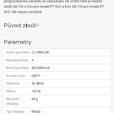
přizpůsobenou variantu se zásuvkami. Ve vrchní části je možné
vložit GN 1/6 x 5 ks pro model PT 920 a 8 ks GN 1/6 pro model PT
930. GN nejsou součástí.
Původ zboží
Parametry
Denní spotřeba
2.2 kWh/24h
Klimatická třída
4
Roční spotřeba
803 kWh/rok
Rozměr polic
GN1/1
Hlučnost
42 dB(A)
Příkon
155 W
Množství
68 g
chladiva
Typ chladiva
R600a