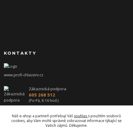
KONTAKTY
www.profi-chlazeni.cz
Zákaznická podpora
605 268 512
(Po-Pá, 8-16 hod.)
profi-chlazeni@seznam.cz
Náš e-shop a partneři potřebují Váš
souhlas
s použitím souborů
cookies, aby Vám mohli správně zobrazovat informace týkající se
Vašich zájmů. Děkujeme.