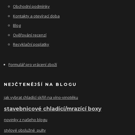
Obchodní podmínky
Kontakty a otevírací doba
Blog
Ověřování recenzí
Recyklační poplatky
Formulář pro vrácení zboží
NEJČTENĚJŠÍ NA BLOGU
jak vybrat chladící skříň na víno-vinotéku
stavebnicové chladící/mrazící boxy
novinky z našeho blogu
stylové obslužné pulty