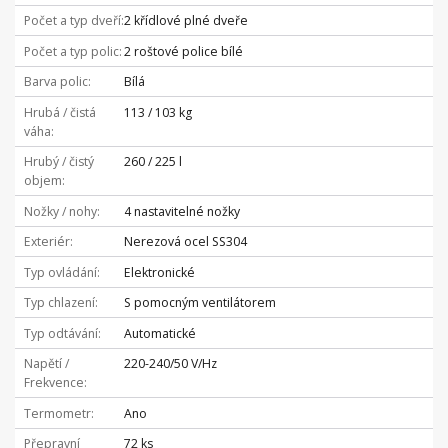
Počet a typ dveří
2 křídlové plné dveře
Počet a typ polic
2 roštové police bílé
Barva polic
Bílá
Hrubá / čistá
113 / 103 kg
váha
Hrubý / čistý
260 / 225 l
objem
Nožky / nohy
4 nastavitelné nožky
Exteriér
Nerezová ocel SS304
Typ ovládání
Elektronické
Typ chlazení
S pomocným ventilátorem
Typ odtávání
Automatické
Napětí /
220-240/50 V/Hz
Frekvence
Termometr
Ano
Přepravní
72 ks