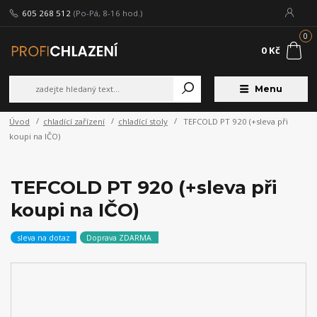
605 268 512
(Po-Pá, 8-16 hod.)
0
0 Kč
Menu
Úvod
chladící zařízení
chladící stoly
TEFCOLD PT 920 (+sleva při
koupi na IČO)
TEFCOLD PT 920 (+sleva při
koupi na IČO)
sleva na dotaz
Doprava ZDARMA