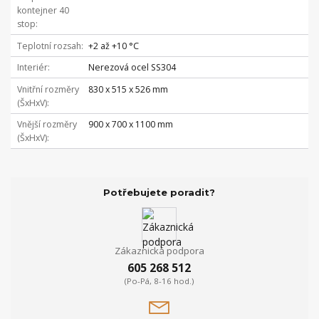
kontejner 40
stop
Teplotní rozsah
+2 až +10 °C
Interiér
Nerezová ocel SS304
Vnitřní rozměry
830 x 515 x 526 mm
(ŠxHxV)
Vnější rozměry
900 x 700 x 1100 mm
(ŠxHxV)
Potřebujete poradit?
Zákaznická podpora
605 268 512
(Po-Pá, 8-16 hod.)