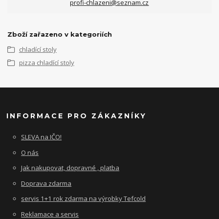
profi-chlazeni@seznam.cz
Zboží zařazeno v kategoriích
chladící stoly
pizza chladící stoly
INFORMACE PRO ZÁKAZNÍKY
SLEVA na IČO!
O nás
Jak nakupovat, dopravné , platba
Doprava zdarma
servis 1+1 rok zdarma na výrobky Tefcold
Reklamace a servis