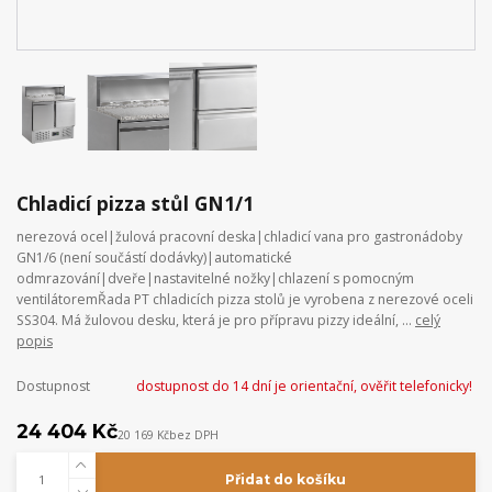
Chladicí pizza stůl GN1/1
nerezová ocel|žulová pracovní deska|chladicí vana pro gastronádoby
GN1/6 (není součástí dodávky)|automatické
odmrazování|dveře|nastavitelné nožky|chlazení s pomocným
ventilátoremŘada PT chladicích pizza stolů je vyrobena z nerezové oceli
SS304. Má žulovou desku, která je pro přípravu pizzy ideální, ...
celý
popis
Dostupnost
dostupnost do 14 dní je orientační, ověřit telefonicky!
24 404 Kč
20 169 Kč
bez DPH
Přidat do košíku