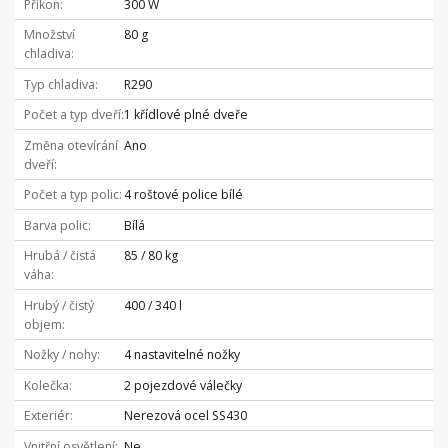
Příkon
300 W
Množství
80 g
chladiva
Typ chladiva
R290
Počet a typ dveří
1 křídlové plné dveře
Změna otevírání
Ano
dveří
Počet a typ polic
4 roštové police bílé
Barva polic
Bílá
Hrubá / čistá
85 / 80 kg
váha
Hrubý / čistý
400 / 340 l
objem
Nožky / nohy
4 nastavitelné nožky
Kolečka
2 pojezdové válečky
Exteriér
Nerezová ocel SS430
Vnitřní osvětlení
Ne