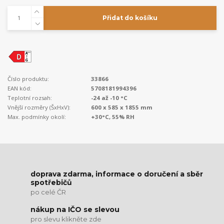
Přidat do košíku
Číslo produktu:
33866
EAN kód:
5708181994396
Teplotní rozsah:
-24 až -10 °C
Vnější rozměry (ŠxHxV):
600 x 585 x 1855 mm
Max. podmínky okolí:
+30°C, 55% RH
doprava zdarma, informace o doručení a sběr
spotřebičů
po celé ČR
nákup na IČO se slevou
pro slevu klikněte zde