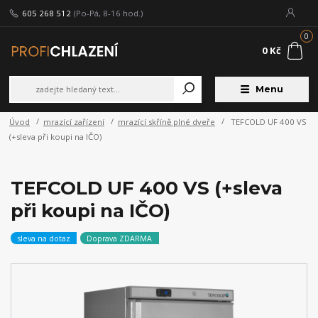
605 268 512
(Po-Pá, 8-16 hod.)
0
0 Kč
Menu
Úvod
mrazící zařízení
mrazící skříně plné dveře
TEFCOLD UF 400 VS
(+sleva při koupi na IČO)
TEFCOLD UF 400 VS (+sleva
při koupi na IČO)
sleva na dotaz
Doprava ZDARMA