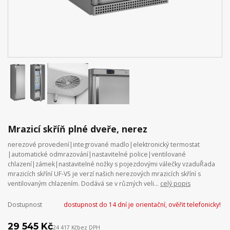
Mrazicí skříň plné dveře, nerez
nerezové provedení|integrované madlo|elektronický termostat
|automatické odmrazování|nastavitelné police|ventilované
chlazení|zámek|nastavitelné nožky s pojezdovými válečky vzaduŘada
mrazicích skříní UF-VS je verzí našich nerezových mrazicích skříní s
ventilovaným chlazením. Dodává se v různých veli...
celý popis
Dostupnost
dostupnost do 14 dní je orientační, ověřit telefonicky!
29 545 Kč
24 417 Kč
bez DPH