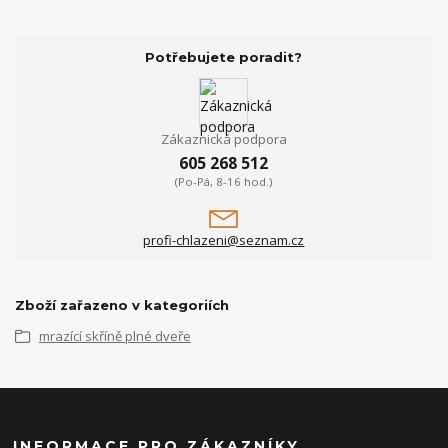
Potřebujete poradit?
Zákaznická podpora
605 268 512
(Po-Pá, 8-16 hod.)
profi-chlazeni@seznam.cz
Zboží zařazeno v kategoriích
mrazící skříně plné dveře
INFORMACE PRO ZÁKAZNÍKY