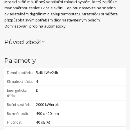
Mrazicí skříň má účinný ventilační chladicí systém, který zajišťuje
rovnoměrnou teplotu v celé skříni. Teplotu nastavíte na snadno
ovladatelném digitálním displeji termostatu. Mrazničku si můžete
přizpůsobit svým potřebám díky nastavitelným policím.
Odmrazování probíhá automaticky.
Původ zboží
Parametry
Denní spotřeba
5.48 kWh/24h
Klimatická třída
4
Energetická
D
třída
Roční spotřeba
2000 kWh/rok
Rozměr polic
490 x 420 mm
Hlučnost
40 dB(A)