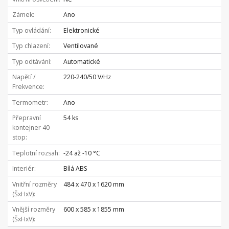
Zámek
Ano
Typ ovládání
Elektronické
Typ chlazení
Ventilované
Typ odtávání
Automatické
Napětí /
220-240/50 V/Hz
Frekvence
Termometr
Ano
Přepravní
54 ks
kontejner 40
stop
Teplotní rozsah
-24 až -10 °C
Interiér
Bílá ABS
Vnitřní rozměry
484 x 470 x 1620 mm
(ŠxHxV)
Vnější rozměry
600 x 585 x 1855 mm
(ŠxHxV)