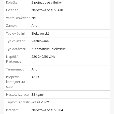
Kolečka
2 pojezdové válečky
Exteriér
Nerezová ocel SS430
Vnitřní osvětlení
Ne
Zámek
Ano
Typ ovládání
Elektronické
Typ chlazení
Ventilované
Typ odtávání
Automatické, elektrické
Napětí /
220-240/50 V/Hz
Frekvence
Termometr
Ano
Přepravní
42 ks
kontejner 40
stop
Hustota izolace
38 kg/m³
Teplotní rozsah
-22 až -18 °C
Interiér
Nerezová ocel SS304