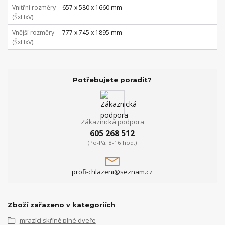
Vnitřní rozměry
657 x 580 x 1660 mm
(ŠxHxV)
Vnější rozměry
777 x 745 x 1895 mm
(ŠxHxV)
Potřebujete poradit?
Zákaznická podpora
605 268 512
(Po-Pá, 8-16 hod.)
profi-chlazeni@seznam.cz
Zboží zařazeno v kategoriích
mrazící skříně plné dveře