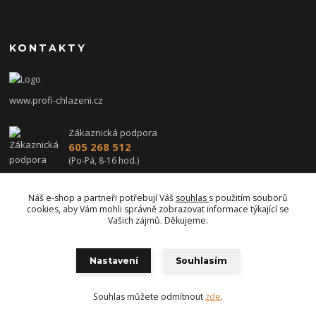
KONTAKTY
www.profi-chlazeni.cz
Zákaznická podpora
605 268 512
(Po-Pá, 8-16 hod.)
profi-chlazeni@seznam.cz
Náš e-shop a partneři potřebují Váš
souhlas
s použitím souborů
cookies, aby Vám mohli správně zobrazovat informace týkající se
Vašich zájmů. Děkujeme.
Nastavení
Souhlasím
Upravit sběr cookies.
Souhlas můžete odmítnout
zde
.