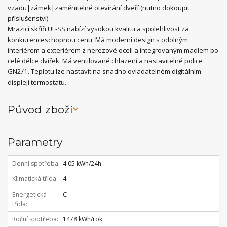
vzadu|zámek|zaměnitelné otevírání dveří (nutno dokoupit
příslušenství)
Mrazicí skříň UF-SS nabízí vysokou kvalitu a spolehlivost za
konkurenceschopnou cenu. Má moderní design s odolným
interiérem a exteriérem z nerezové oceli a integrovaným madlem po
celé délce dvířek. Má ventilované chlazení a nastavitelné police
GN2/1. Teplotu lze nastavit na snadno ovladatelném digitálním
displeji termostatu.
Původ zboží
Parametry
Denní spotřeba
4.05 kWh/24h
Klimatická třída
4
Energetická
C
třída
Roční spotřeba
1478 kWh/rok