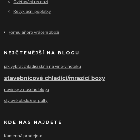
Ověřování recenzí
Recyklační poplatky
Formulář pro vrácení zboží
NEJČTENĚJŠÍ NA BLOGU
jak vybrat chladící skříň na víno-vinotéku
stavebnicové chladící/mrazící boxy
novinky z našeho blogu
stylové obslužné pulty
KDE NÁS NAJDETE
Kamenná prodejna: