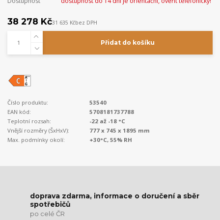
Dostupnost
dostupnost do 14 dní je orientační, ověřit telefonicky!
38 278 Kč
31 635 Kč
bez DPH
Přidat do košíku
Číslo produktu:
53540
EAN kód:
5708181737788
Teplotní rozsah:
-22 až -18 °C
Vnější rozměry (ŠxHxV):
777 x 745 x 1895 mm
Max. podmínky okolí:
+30°C, 55% RH
doprava zdarma, informace o doručení a sběr
spotřebičů
po celé ČR