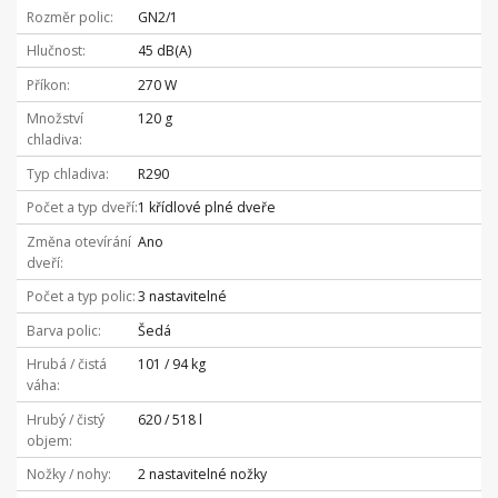
Rozměr polic
GN2/1
Hlučnost
45 dB(A)
Příkon
270 W
Množství
120 g
chladiva
Typ chladiva
R290
Počet a typ dveří
1 křídlové plné dveře
Změna otevírání
Ano
dveří
Počet a typ polic
3 nastavitelné
Barva polic
Šedá
Hrubá / čistá
101 / 94 kg
váha
Hrubý / čistý
620 / 518 l
objem
Nožky / nohy
2 nastavitelné nožky