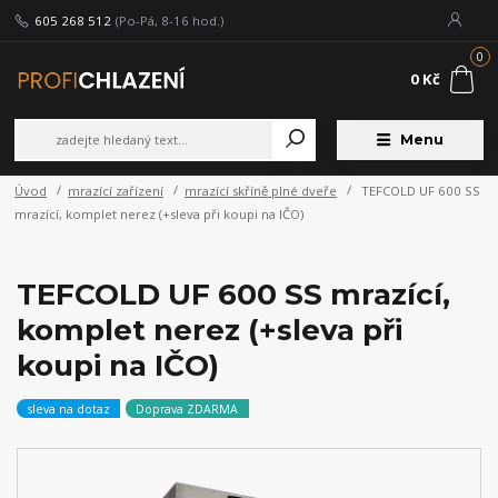
605 268 512
(Po-Pá, 8-16 hod.)
0
0 Kč
Menu
Úvod
mrazící zařízení
mrazící skříně plné dveře
TEFCOLD UF 600 SS
mrazící, komplet nerez (+sleva při koupi na IČO)
TEFCOLD UF 600 SS mrazící,
komplet nerez (+sleva při
koupi na IČO)
sleva na dotaz
Doprava ZDARMA