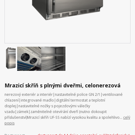
Mrazicí skříň s plnými dveřmi, celonerezová
nerezový exteriér a interiér|nastavitelné police GN 2/1|ventilované
chlazení|integrované madlo|digitální termostat a teplotní
displej|nastavitelné nožky s pojezdovými válečky
vzadu|zámek|zaměnitelné otevírání dveří (nutno dokoupit
příslušenství)Mrazicí skříň UF-SS nabízí vysokou kvalitu a spolehlivo...
celý
popis