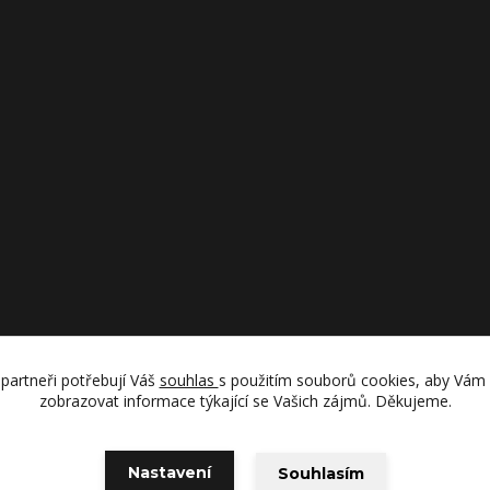
partneři potřebují Váš
souhlas
s použitím souborů cookies, aby Vám
zobrazovat informace týkající se Vašich zájmů. Děkujeme.
Upravit sběr cookies.
Nastavení
Souhlasím