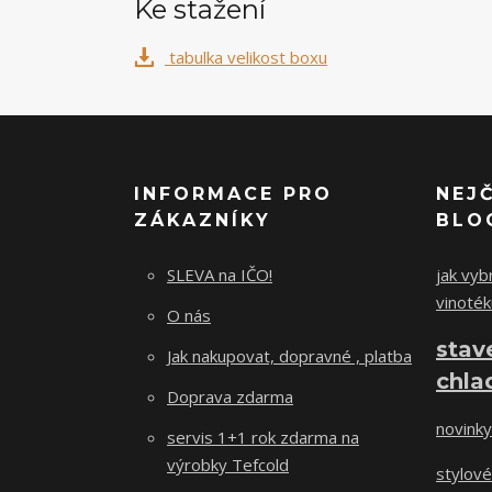
Ke stažení
tabulka velikost boxu
INFORMACE PRO
NEJ
ZÁKAZNÍKY
BLO
SLEVA na IČO!
jak vybr
vinoték
O nás
stav
Jak nakupovat, dopravné , platba
chla
Doprava zdarma
novinky
servis 1+1 rok zdarma na
výrobky Tefcold
stylové