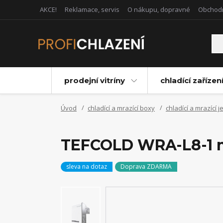
AKCE!
Reklamace, servis
O nákupu, dopravné
Obchod
prodejní vitríny
chladící zařízen
Úvod
chladící a mrazící boxy
chladící a mrazící 
TEFCOLD WRA-L8-1 mr
sleva na dotaz
Doprava ZDARMA