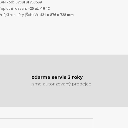
EAN kód:
5708181753689
Teplotní rozsah:
-25 až -10 °C
Vnější rozměry (ŠxHxV):
421 x 876 x 728 mm
zdarma servis 2 roky
jsme autorizovaný prodejce