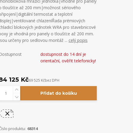
monobloková mrazicí jednotka|vhodné pro panely
o tloušťce až 200 mm|možnost sériového
připojení|digitální termostat a teplotní
displej|ventilované chlazeníŘada prémiových
chladicí blokových jednotek WRA pro stavebnicové
boxy je vhodná pro panely o tloušťce až 200 mm.
Jsou určeny pro sedlovou montáž ...
celý popis
Dostupnost
dostupnost do 14 dní je
orientační, ověřit telefonicky!
84 125 Kč
69 525 Kč
bez DPH
Přidat do košíku
Číslo produktu:
68314