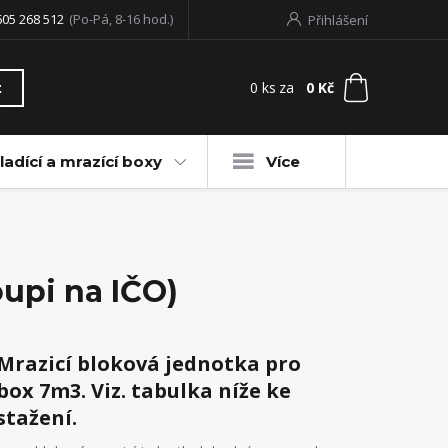
605 268 512
(Po-Pá, 8-16 hod.)
Přihlášení
0
ks
za
0 Kč
t
ladící a mrazící boxy
Více
upi na IČO)
Mrazicí bloková jednotka pro
box 7m3. Viz. tabulka níže ke
stažení.