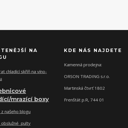
ČTENĚJŠÍ NA
KDE NÁS NAJDETE
GU
Kamenná prodejna:
at chladící skříň na víno-
ORSON TRADING s.r.o.
u
Martinská čtvrť 1802
ebnicové
dící/mrazící boxy
Frenštát p.R, 744 01
 z našeho blogu
 obslužné pulty