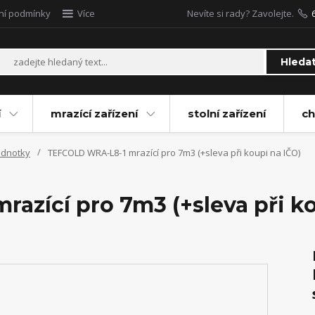
ní podmínky
Více
Nevíte si rady? Zavolejte.
Hleda
í
mrazící zařízení
stolní zařízení
ch
jednotky
TEFCOLD WRA-L8-1 mrazící pro 7m3 (+sleva při koupi na IČO)
azící pro 7m3 (+sleva při ko