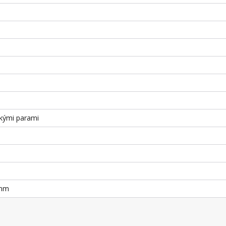
kými parami
 mm