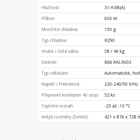
Hlučnost
31.4 dB(A)
Příkon
650 W
Množství chladiva
150 g
Typ chladiva
R290
Hrubá / čistá váha
58 / 46 kg
Exteriér
Bílá RAL9003
Typ odtávání
Automatické, hor
Napětí / Frekvence
220-240/50 V/Hz
Přepravní kontejner 40 stop
52 ks
Teplotní rozsah
-25 až -10 °C
Vnější rozměry (ŠxHxV)
421 x 876 x 728